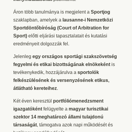
Áron több tanulmánya is megjelent a
Sportjog
szaklapban, amelyek a
lausanne-i Nemzetközi
Sportdöntőbíróság (Court of Arbitration for
Sport)
előtti eljárási tapasztalatait és kutatási
eredményeit dolgozzák fel.
Jelenleg
egy országos sportági szakszövetség
fegyelmi és etikai bizottságának elnökeként
is
tevékenykedik, hozzájárulva a
sportolók
felkészülésének és versenyzésének etikus,
átlátható kereteihez
.
Két éven keresztül
portfóliómenedzsment
igazgatóként
felügyelte a
magyar turisztikai
szektor 14 meghatározó állami tulajdonú
társaságát
, támogatva azok napi működését és