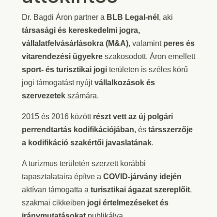
Dr. Bagdi Áron partner a
BLB Legal-nél
, aki
társasági és kereskedelmi jogra,
vállalatfelvásárlásokra (M&A)
, valamint
peres és
vitarendezési ügyekre
szakosodott. Áron emellett
sport- és turisztikai jogi
területen is széles körű
jogi támogatást nyújt
vállalkozások és
szervezetek
számára.
2015 és 2016 között
részt vett az új polgári
perrendtartás kodifikációjában
, és
társszerzője
a kodifikáció szakértői javaslatának
.
A turizmus területén szerzett korábbi
tapasztalataira építve a
COVID-járvány idején
aktívan támogatta a
turisztikai ágazat szereplőit
,
szakmai cikkeiben
jogi értelmezéseket és
iránymutatásokat
publikálva.