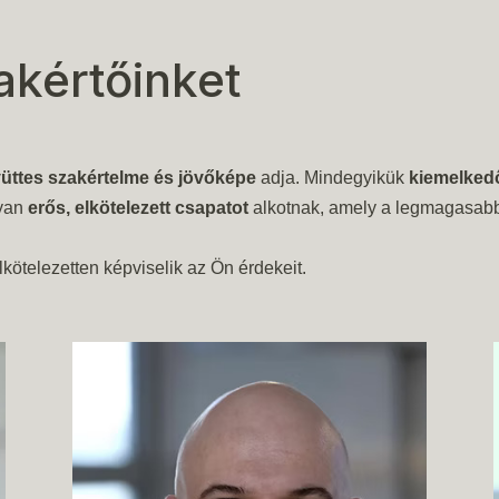
akértőinket
üttes szakértelme és jövőképe
adja. Mindegyikük
kiemelkedő
lyan
erős, elkötelezett csapatot
alkotnak, amely a legmagasabb 
kötelezetten képviselik az Ön érdekeit.