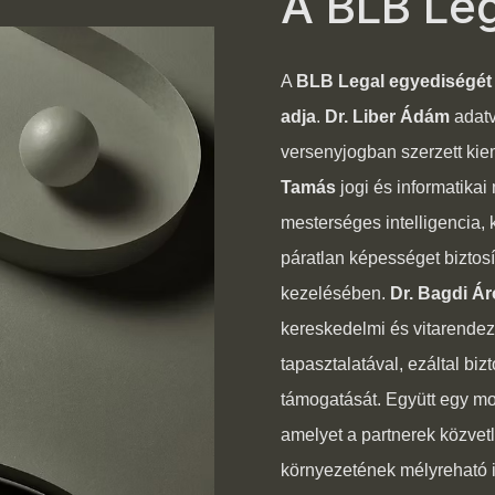
A BLB Leg
A
BLB Legal egyediségét a
adja
.
Dr. Liber Ádám
adatv
versenyjogban szerzett ki
Tamás
jogi és informatika
mesterséges intelligencia, 
páratlan képességet biztosí
kezelésében.
Dr. Bagdi Á
kereskedelmi és vitarendezé
tapasztalatával, ezáltal bizt
támogatását. Együtt egy mod
amelyet a partnerek közvetl
környezetének mélyreható is