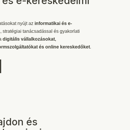
i és e-kereskedelmi
tatásokat nyújt az
informatikai és e-
n, stratégiai tanácsadással és gyakorlati
 a
digitális
vállalkozásokat,
formszolgáltatókat és online
kereskedőket
.
ajdon és