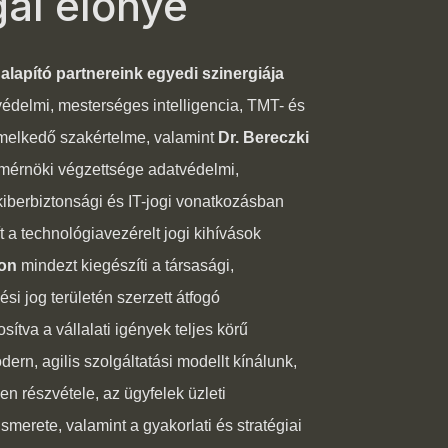
al előnye
lapító partnereink egyedi szinergiája
édelmi, mesterséges intelligencia, TMT- és
emelkedő szakértelme, valamint
Dr. Bereczki
i mérnöki végzettsége adatvédelmi,
kiberbiztonsági és IT-jogi vonatkozásban
t a technológiavezérelt jogi kihívások
ron
mindezt kiegészíti a társasági,
si jog területén szerzett átfogó
osítva a vállalati igények teljes körű
ern, agilis szolgáltatási modellt kínálunk,
en részvétele, az ügyfelek üzleti
merete, valamint a gyakorlati és stratégiai