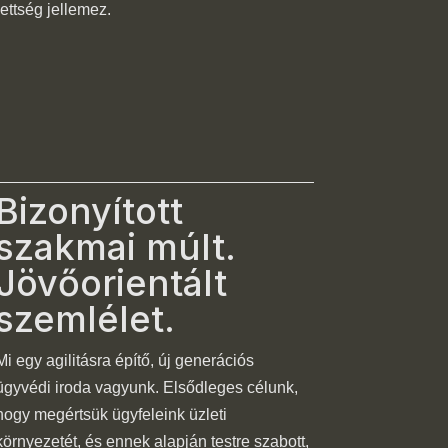
ettség jellemez.
Bizonyított
szakmai múlt.
Jövőorientált
szemlélet.
Mi egy agilitásra építő, új generációs
ügyvédi iroda vagyunk. Elsődleges célunk,
hogy megértsük ügyfeleink üzleti
környezetét, és ennek alapján testre szabott,