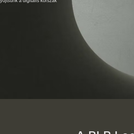
újtsunk a digitális korszak