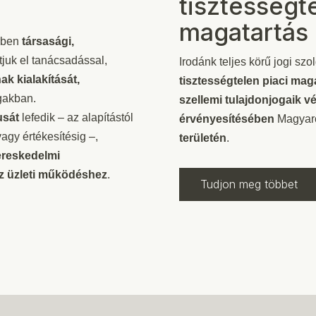
tisztességte
magatartás
örben
társasági,
tjuk el tanácsadással,
Irodánk teljes körű jogi szol
ak kialakítását,
tisztességtelen
piaci mag
gakban.
szellemi tulajdonjogaik 
usát
lefedik – az alapítástól
érvényesítésében
Magyaro
agy értékesítésig –,
területén
.
ereskedelmi
az üzleti működéshez
.
Tudjon meg többet