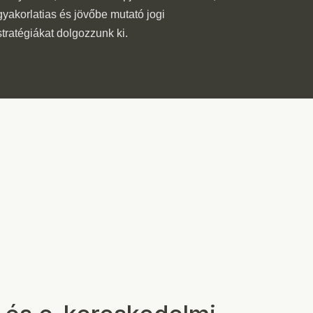
gyakorlatias és jövőbe mutató jogi
stratégiákat dolgozzunk ki.