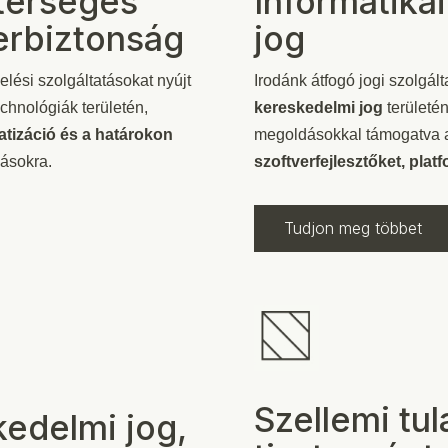
terséges
Informatika
berbiztonság
jog
lési szolgáltatásokat nyújt
Irodánk átfogó jogi szolgál
chnológiák területén,
kereskedelmi jog
területé
matizáció és a határokon
megoldásokkal támogatva
ívásokra.
szoftverfejlesztőket, plat
Tudjon meg többet
Szellemi tul
kedelmi jog,