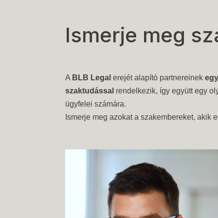
Ismerje meg sz
A
BLB Legal
erejét alapító partnereinek
egy
szaktudással
rendelkezik, így együtt egy o
ügyfelei számára.
Ismerje meg azokat a szakembereket, akik el