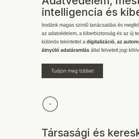
Adatvédelem, mes
intelligencia és ki
Irodánk magas szintű tanácsadási és megfele
az adatvédelem, a kiberbiztonság és az új te
különös tekintettel a
digitalizáció, az auto
átnyúló adatáramlás
által felvetett jogi kih
Tudjon meg többet
Társasági és keres