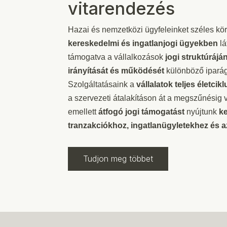
vitarendezés
Hazai és nemzetközi ügyfeleinket széles k
kereskedelmi és ingatlanjogi ügyekben
lá
támogatva a vállalkozások
jogi struktúráján
irányítását és működését
különböző ipará
Szolgáltatásaink a
vállalatok teljes életcikl
a szervezeti átalakításon át a megszűnésig v
emellett
átfogó jogi támogatást
nyújtunk
k
tranzakciókhoz, ingatlanügyletekhez és 
Tudjon meg többet