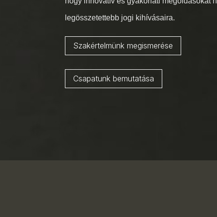
hogy innovatív és gyakorlati megoldásokat ny
legösszetettebb jogi kihívásaira.
Szakértelmünk megismerése
Csapatunk bemutatása