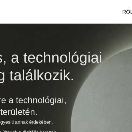
RÓ
s, a technológiai
g találkozik.
re a technológiai,
 területén.
egyesíti annak érdekében,