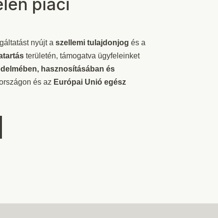
len piaci
gáltatást nyújt a
szellemi tulajdonjog
és a
atartás
területén, támogatva ügyfeleinket
védelmében, hasznosításában és
rszágon és az
Európai
Unió egész