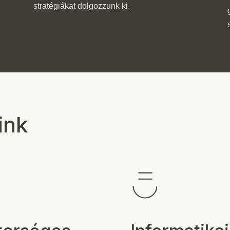
stratégiákat dolgozzunk ki.
ink