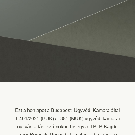
Ezt a honlapot a Budapesti Ügyvédi Kamara által
T-401/2025 (BÜK) / 1381 (MÜK) ügyvédi kamarai
nyilvántartási számokon bejegyzett BLB Bagdi-
Liber-Bereczki Ügyvédi Társulás tartja fenn, az