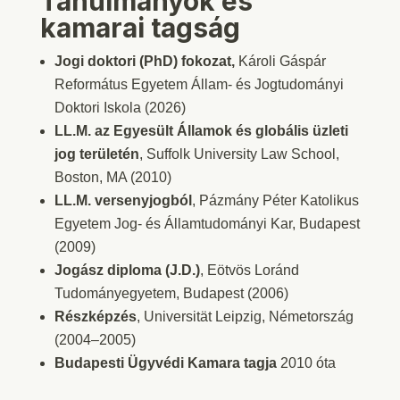
Tanulmányok és
kamarai tagság
Jogi doktori (PhD) fokozat
,
Károli Gáspár
Református Egyetem Állam- és Jogtudományi
Doktori Iskola (2026)
LL.M. az Egyesült Államok és globális üzleti
jog területén
, Suffolk University Law School,
Boston, MA (2010)
LL.M. versenyjogból
, Pázmány Péter Katolikus
Egyetem Jog- és Államtudományi Kar, Budapest
(2009)
Jogász diploma (J.D.)
, Eötvös Loránd
Tudományegyetem, Budapest (2006)
Részképzés
, Universität Leipzig, Németország
(2004–2005)
Budapesti Ügyvédi Kamara tagja
2010 óta