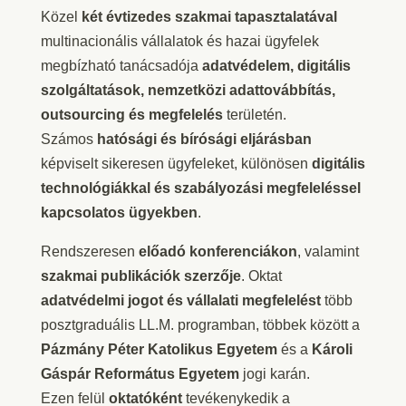
Közel
két évtizedes szakmai tapasztalatával
multinacionális vállalatok és hazai ügyfelek
megbízható tanácsadója
adatvédelem, digitális
szolgáltatások, nemzetközi adattovábbítás,
outsourcing és megfelelés
területén.
Számos
hatósági és bírósági eljárásban
képviselt sikeresen ügyfeleket, különösen
digitális
technológiákkal és szabályozási megfeleléssel
kapcsolatos ügyekben
.
Rendszeresen
előadó konferenciákon
, valamint
szakmai publikációk szerzője
. Oktat
adatvédelmi jogot és vállalati megfelelést
több
posztgraduális LL.M. programban, többek között a
Pázmány Péter Katolikus Egyetem
és a
Károli
Gáspár Református Egyetem
jogi karán.
Ezen felül
oktatóként
tevékenykedik a