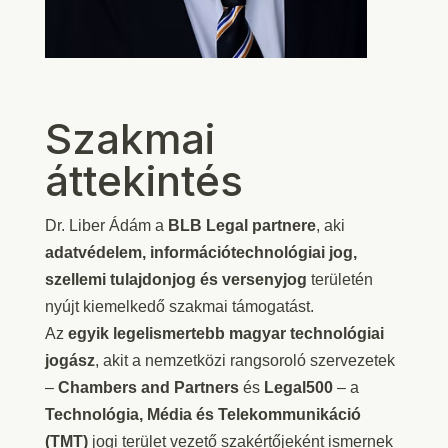
Szakmai
áttekintés
Dr. Liber Ádám a
BLB Legal partnere
, aki
adatvédelem, információtechnológiai jog,
szellemi tulajdonjog és versenyjog
területén
nyújt kiemelkedő szakmai támogatást.
Az
egyik legelismertebb magyar technológiai
jogász
, akit a nemzetközi rangsoroló szervezetek
–
Chambers and Partners
és
Legal500
– a
Technológia, Média és Telekommunikáció
(TMT)
jogi terület vezető szakértőjeként ismernek