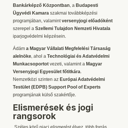
Bankárképző Központban
, a
Budapesti
Ügyvédi Kamara
szakmai továbbképzési
programjában, valamint
versenyjogi előadóként
szerepel a
Szellemi Tulajdon Nemzeti Hivatala
iparjogvédelmi képzésein.
Ádám
a Magyar Vállalati Megfelelési Társaság
alelnöke
, ahol a
Technológiai és Adatvédelmi
Munkacsoportot
vezeti, valamint a
Magyar
Versenyjogi Egyesület főtitkára
.
Nemzetközi szinten az
Európai Adatvédelmi
Testület (EDPB)
Support Pool of Experts
programjának külső szakértője.
Elismerések és jogi
rangsorok
„Széles körű piaci elismerést élvez, több forrás