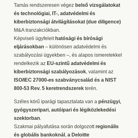
Tamás rendszeresen végez
belső vizsgálatokat
és technológiai, IT-, adatvédelmi és
kiberbiztonsági átvilágításokat (due diligence)
M&A tranzakciókban.
Képviseli ügyfeleit
hatósági és bírósági
eljárásokban
– különösen adatvédelmi és
szabályozási ügyekben –, és alapos ismeretekkel
rendelkezik az
EU-szintű adatvédelmi és
kiberbiztonsági szabályozások
, valamint az
ISO/IEC 27000-es szabványcsalád és a NIST
800-53 Rev. 5 keretrendszerek
terén.
Széles körű iparági tapasztalata van a
pénzügyi,
gyógyszeripari, autóipari és légiközlekedési
szektorban
.
Szakmai pályafutása során dolgozott
regionális
és globális bankoknál
,
a Deloitte