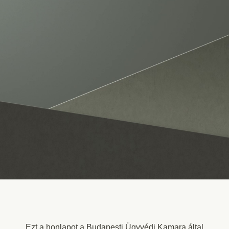
Ezt a honlapot a Budapesti Ügyvédi Kamara által