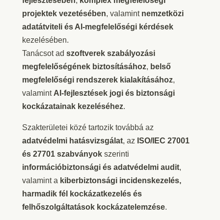
fejlesztésében
,
komplex megfelelőségi
projektek vezetésében
, valamint
nemzetközi
adatátviteli és AI-megfelelőségi kérdések
kezelésében.
Tanácsot ad
szoftverek szabályozási
megfelelőségének biztosításához
,
belső
megfelelőségi rendszerek kialakításához
,
valamint
AI-fejlesztések jogi és biztonsági
kockázatainak kezeléséhez
.
Szakterületei közé tartozik továbbá az
adatvédelmi hatásvizsgálat
, az
ISO/IEC 27001
és 27701 szabványok
szerinti
információbiztonsági és adatvédelmi audit
,
valamint a
kiberbiztonsági incidenskezelés,
harmadik fél kockázatkezelés és
felhőszolgáltatások kockázatelemzése
.